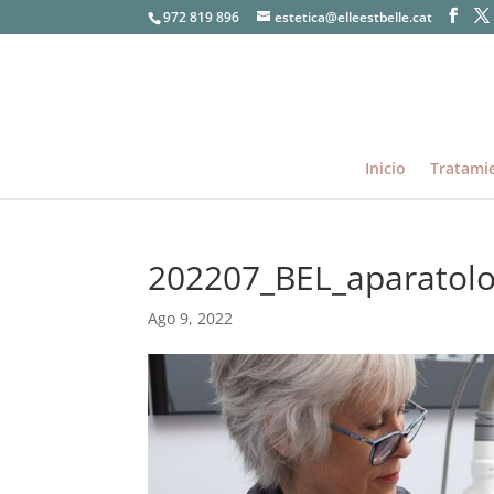
972 819 896
estetica@elleestbelle.cat
Inicio
Tratami
202207_BEL_aparatol
Ago 9, 2022