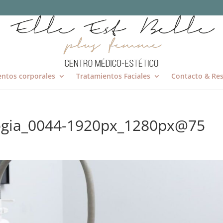
entos corporales
Tratamientos Faciales
Contacto & Res
ogia_0044-1920px_1280px@75