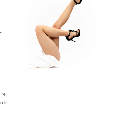
tar
 él
n de