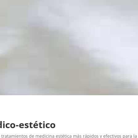
ico-estético
 tratamientos de medicina estética más rápidos y efectivos para la