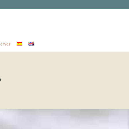
ervas
o