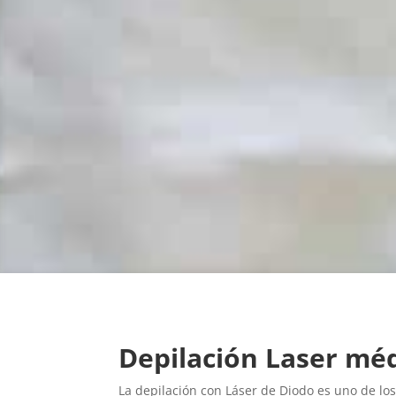
Depilación Laser méd
La depilación con Láser de Diodo es uno de los