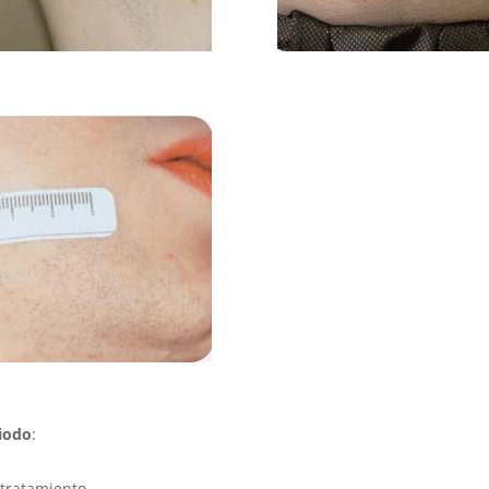
diodo
:
 tratamiento