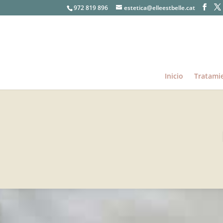
972 819 896
estetica@elleestbelle.cat
Inicio
Tratami