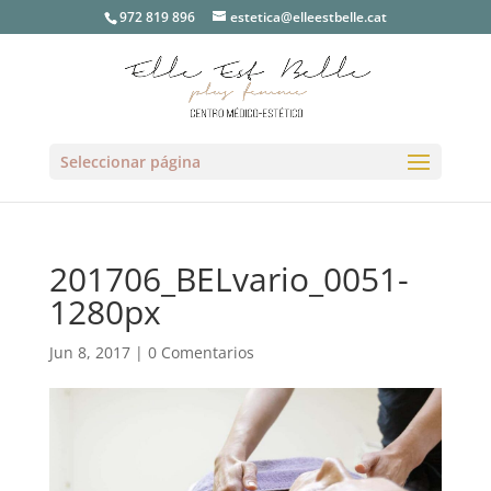
972 819 896
estetica@elleestbelle.cat
Seleccionar página
201706_BELvario_0051-
1280px
Jun 8, 2017
|
0 Comentarios