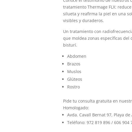
Conoce el testimonio de nuestros c
tratamiento Thermage FLX: reduce f
silueta y reafirma la piel en una s
visibles y duraderos.
Un tratamiento con radiofrecuenci
que moldea zonas específicas del c
bisturí.
Abdomen
Brazos
Muslos
Glúteos
Rostro
Pide tu consulta gratuita en nuest
Homologado:
Avda. Cavall Bernat 97, Playa de 
Teléfono: 972 819 896 / 606 904 