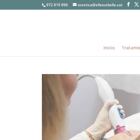
972 819 896
estetica@elleestbelle.cat
Inicio
Tratami