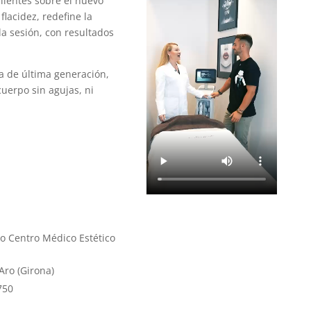
lientes sobre el nuevo
lacidez, redefine la
ola sesión, con resultados
a de última generación,
uerpo sin agujas, ni
ro Centro Médico Estético
Aro (Girona)
750